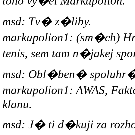
toho vy�el Markupolion.
msd: Tv� z�liby.
markupolion1: (sm�ch) Hr
tenis, sem tam n�jakej spo
msd: Obl�ben� spoluhr
markupolion1: AWAS, Fakt
klanu.
msd: J� ti d�kuji za rozh