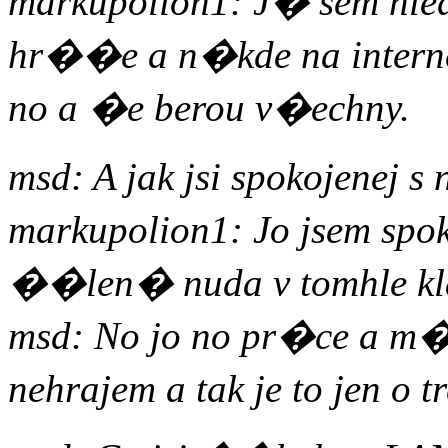
markupolion1: J� sem hled
hr��e a n�kde na interne
no a �e berou v�echny.
msd: A jak jsi spokojene
markupolion1: Jo jsem spok
��len� nuda v tomhle kl
msd: No jo no pr�ce a m
nehrajem a tak je to jen o