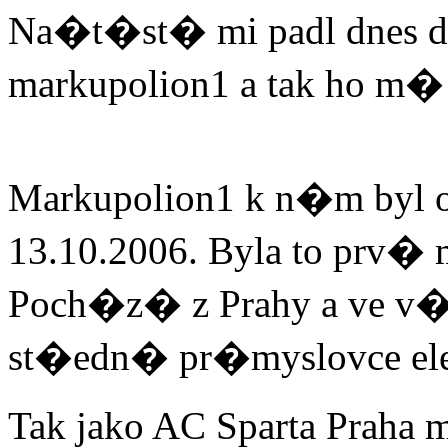
Na�t�st� mi padl dnes d
markupolion1 a tak ho m� 
Markupolion1 k n�m byl o
13.10.2006. Byla to prv�
Poch�z� z Prahy a ve v�k
Tak jako AC Sparta Pra