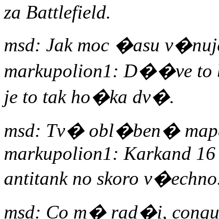
za Battlefield.
msd: Jak moc �asu v�nu
markupolion1: D��ve to 
je to tak ho�ka dv�.
msd: Tv� obl�ben� mapa
markupolion1: Karkand 16 i
antitank no skoro v�echno
msd: Co m� rad�i, conque