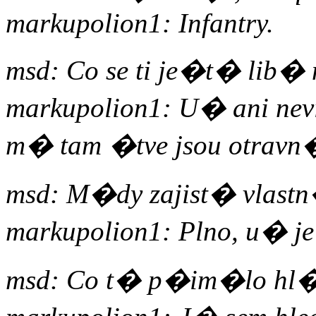
markupolion1: Infantry.
msd: Co se ti je�t� lib� 
markupolion1: U� ani nev
m� tam �tve jsou otrav
msd: M�dy zajist� vlast
markupolion1: Plno, u� je
msd: Co t� p�im�lo hl�