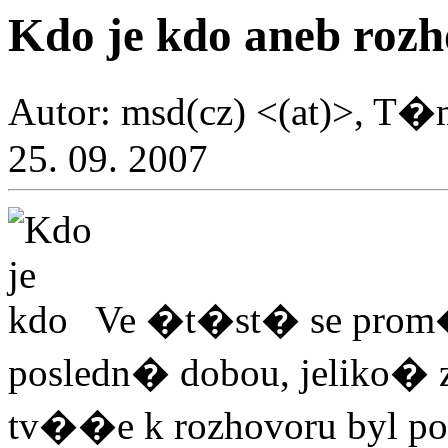
Kdo je kdo aneb rozh
Autor: msd(cz) <(at)>, T�
25. 09. 2007
Ve �t�st� se prom�
posledn� dobou, jeliko
tv��e k rozhovoru byl 