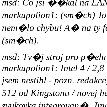
msd: Co jsi ��kal na LA
markupolion1: (sm�ch) Jo
nem�lo chybu! A� na ty fo
(sm�ch).
msd: Tv�j stroj pro p�e
markupolion1: Intel 4 / 2,8
jsem nestihl - pozn. redakc
512 od Kingstonu / novej h
zvukovka integrovan�. Jin