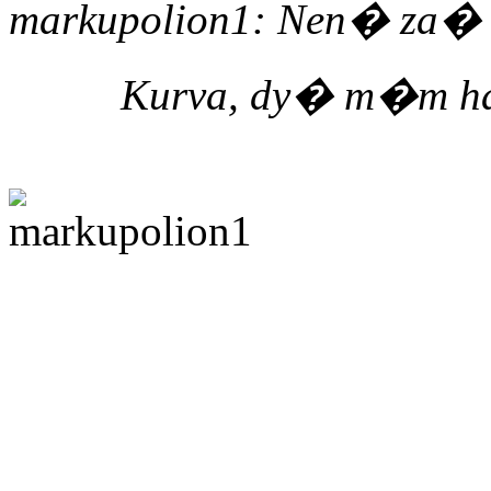
markupolion1: Nen� za� .
Kurva, dy� m�m hac