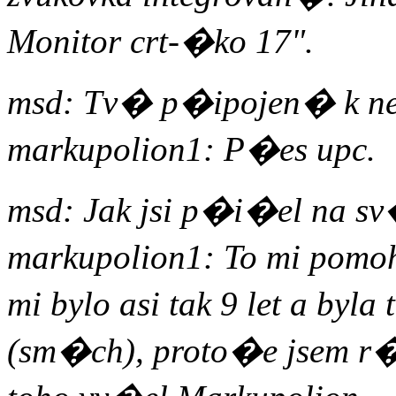
Monitor crt-�ko 17".
msd: Tv� p�ipojen� k ne
markupolion1: P�es upc.
msd: Jak jsi p�i�el na sv
markupolion1: To mi pomoh
mi bylo asi tak 9 let a by
(sm�ch), proto�e jsem r�d