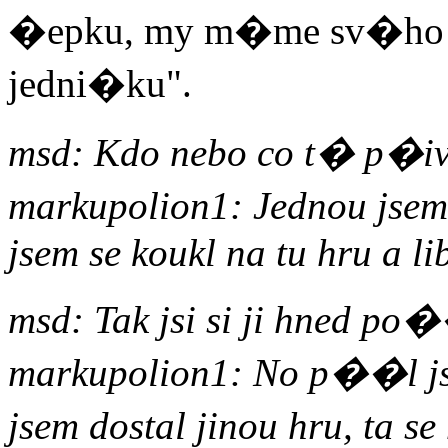
�epku, my m�me sv�ho h
jedni�ku".
msd: Kdo nebo co t� p�iv
markupolion1: Jednou jsem 
jsem se koukl na tu hru a lib
msd: Tak jsi si ji hned po
markupolion1: No p��l js
jsem dostal jinou hru, ta se