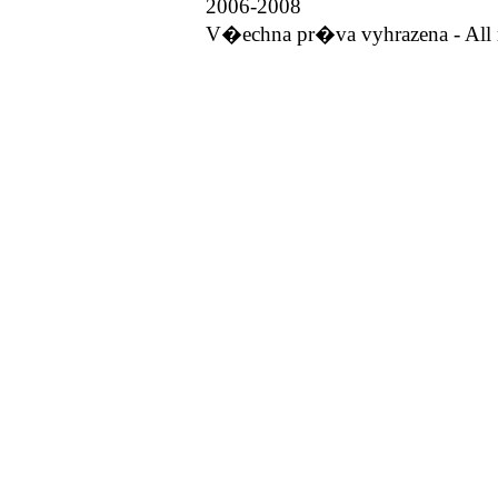
2006-2008
V�echna pr�va vyhrazena - All r