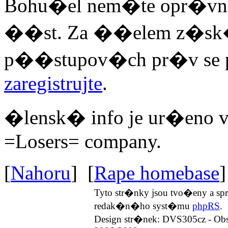
Bohu�el nem�te opr�vn
��st. Za ��elem z�sk
p��stupov�ch pr�v se
zaregistrujte
.
�lensk� info je ur�en
=Losers= company.
[
Nahoru
] [
Rape homebase
]
Tyto str�nky jsou tvo�eny a 
redak�n�ho syst�mu
phpRS
.
Design str�nek: DVS305cz - Ob