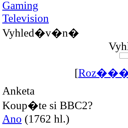
Vyhled�v�n�
Vyhl
[
Roz���
Anketa
Koup�te si BBC2?
Ano
(1762 hl.)