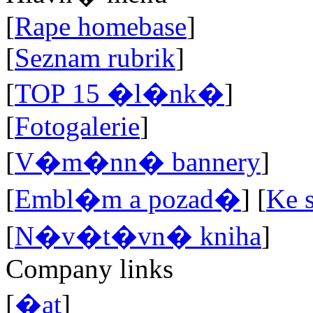
[
Rape homebase
]
[
Seznam rubrik
]
[
TOP 15 �l�nk�
]
[
Fotogalerie
]
[
V�m�nn� bannery
]
[
Embl�m a pozad�
]
[
Ke 
[
N�v�t�vn� kniha
]
Company links
[
�at
]