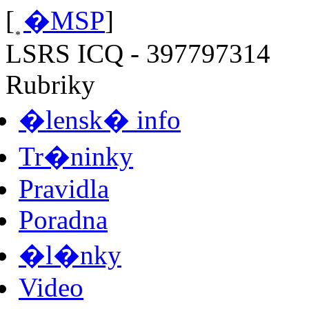
[
�MSP
]
LSRS ICQ - 397797314
Rubriky
�lensk� info
Tr�ninky
Pravidla
Poradna
�l�nky
Video