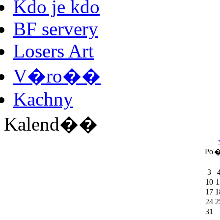
Kdo je kdo
BF servery
Losers Art
V�ro��
Kachny
Kalend��
Po
�
3
10
1
17
1
24
2
31