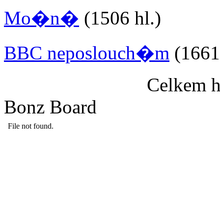
Mo�n�
(1506 hl.)
BBC neposlouch�m
(1661 
Celkem h
Bonz Board