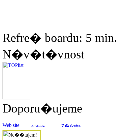
Refre� boardu: 5 min.
N�v�t�vnost
Doporu�ujeme