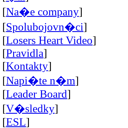
[
Na�e company
]
[
Spolubojovn�ci
]
[
Losers Heart Video
]
[
Pravidla
]
[
Kontakty
]
[
Napi�te n�m
]
[
Leader Board
]
[
V�sledky
]
[
ESL
]