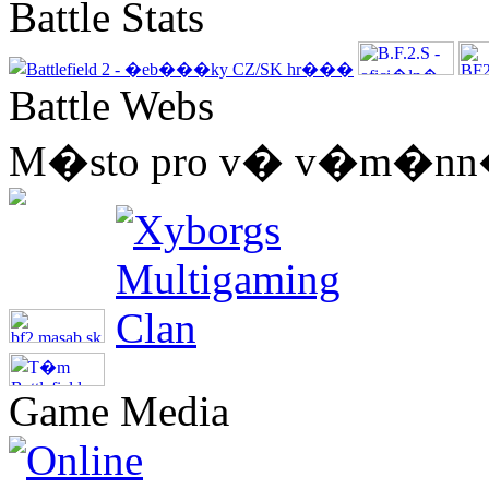
Battle Stats
Battle Webs
M�sto pro v� v�m�nn� 
Game Media