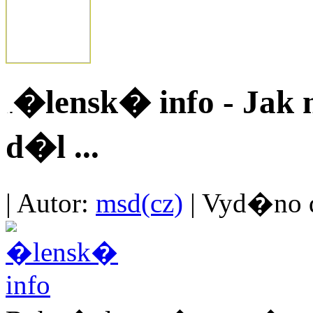
�lensk� info - Jak n
d�l ...
| Autor:
msd(cz)
| Vyd�no d