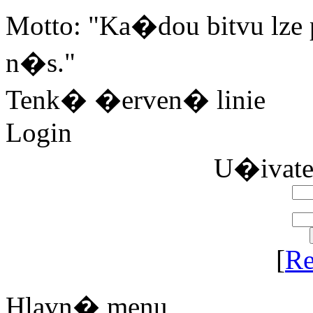
Motto: "Ka�dou bitvu lze 
n�s."
Tenk� �erven� linie
Login
U�ivat
[
Re
Hlavn� menu