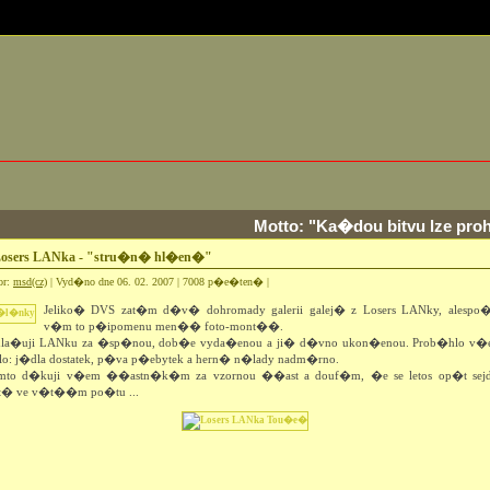
Motto: "Ka�dou bitvu lze proh
osers LANka - "stru�n� hl�en�"
or:
msd(cz)
| Vyd�no dne 06. 02. 2007 | 7008 p�e�ten� |
Jeliko� DVS zat�m d�v� dohromady galerii galej� z Losers LANky, alespo
v�m to p�ipomenu men�� foto-mont��.
hla�uji LANku za �sp�nou, dob�e vyda�enou a ji� d�vno ukon�enou. Prob�hlo v�e
o: j�dla dostatek, p�va p�ebytek a hern� n�lady nadm�rno.
to d�kuji v�em ��astn�k�m za vzornou ��ast a douf�m, �e se letos op�t sej
t� ve v�t��m po�tu ...