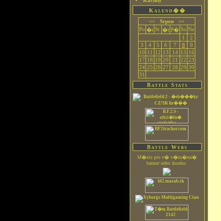
Kachny
Kalend��
<<
Srpen
>>
Po
St
So
Ne
�t
�t
P�
1
2
3
4
5
6
7
8
9
10
11
12
13
14
15
16
17
18
19
20
21
22
23
24
25
26
27
28
29
30
31
Battle Stats
Battle Webs
M�sto pro v� v�m�nn�
banner nebo ikonku.