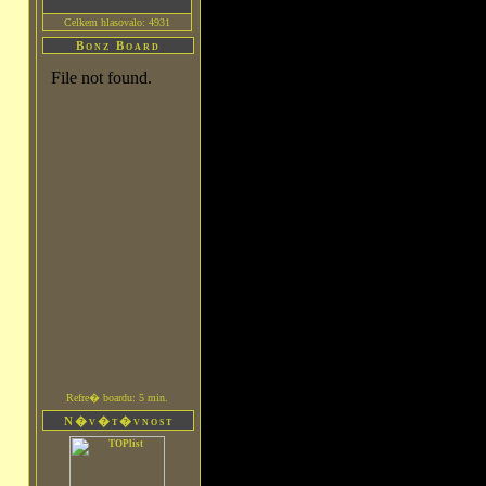
Celkem hlasovalo: 4931
Bonz Board
Refre� boardu: 5 min.
N�v�t�vnost