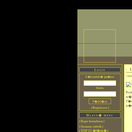
L
Login
| Aut
U�ivatelsk� jm�no:
Heslo:
Pro
m�l
T�m
je�
Registrace
[
]
Hlavn� menu
Rape homebase
[
]
Seznam rubrik
[
]
TOP 15 �l�nk�
[
]