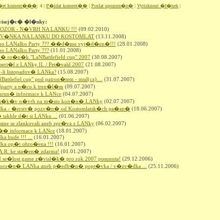
�et koment���
: 4 |
P�idat koment��
|
Poslat upozorn�n�
|
Vytisknout �l�nek
|
visej�c� �l�nky:
 POZOR - N�VRH NA LANKU !!!
(09.02.2010)
ZV�NKA NA LANKU DO KOSTOMLAT
(13.11.2008)
libo LANalko Party ??? ��d�me vyj�d�en�!!!
(28.01.2008)
ibo LANalko Party ???
(11.01.2008)
n� ro�n�k "LaNBattlefield cup" 2007
(30.08.2007)
seri�l z LANky II. / Pet�vald 2007
(21.08.2007)
-li listopadov� LANka?
(15.08.2007)
Battlefiel cup" pod patron�tem - msd(cz)....
(31.07.2007)
party a n�co k tren�l�m
(09.07.2007)
hrnn� informace k LANce
(04.07.2007)
ss�k�v n�vrh na m�sto kon�n� LANky
(02.07.2007)
ka - �erstv� pozv�n� od Kostomlatsk�ch pa�an�
(18.06.2007)
takhle d�t si LANku ...
(01.06.2007)
jsme se zlankovali aneb zpr�va z LANky
(06.02.2007)
�� informace k LANce
(18.01.2007)
a bude !!! ...
(16.01.2007)
ka op�t ohro�ena !!!
(16.01.2007)
.A.R. ke sta�en� zdarma!
(01.01.2007)
 se�lost game z�visl�k� pro rok 2007 posunuta!
(29.12.2006)
oro�n� LANka aneb p�edb�n� popt�vka / v�zv�dka ...
(25.11.2006)