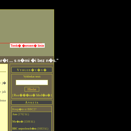
Tenk� �erven� linie
r�t ... s n�mi �i bez n�s."
Vyhled�v�n�
Vyhledat text:
� j�
 jak
Roz���en� hled�n�
[
]
deme
Anketa
Koup�te si BBC2?
Ano
(1762 hl.)
Mo�n�
(1506 hl.)
BBC neposlouch�m
(1663 hl.)