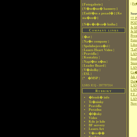
|
Po
Fotogalerie
[
]
V�m�nn� bannery
[
]
Embl�m a pozad�
Ke
[
]
[
Sou
sta�en�
]
!!!
PO
N�v�t�vn� kniha
[
]
Je 
Company links
Je l
Prv
�at
[
]
Foto
Na�e company
[
]
Libo
Spolubojovn�ci
[
]
"LaN
Losers Heart Video
[
]
Pravidla
[
]
LAN
Kontakty
[
]
Sou
Napi�te n�m
[
]
Stu
Leader Board
[
]
LAN
V�sledky
[
]
Co� 
ESL
[
]
Jak 
�MSP
[
]
Dal
LSRS ICQ - 397797314
LANk
LAN
Rubriky
F.E
�lensk� info
LAN
Tr�ninky
Nov
Pravidla
Poradna
�l�nky
Video
Kdo je kdo
BF servery
Losers Art
V�ro��