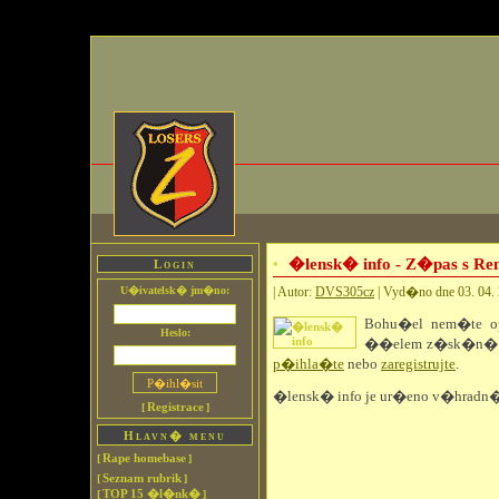
�lensk� info - Z�pas s Ren
Login
U�ivatelsk� jm�no:
| Autor:
DVS305cz
| Vyd�no dne 03. 04. 
Bohu�el nem�te o
Heslo:
��elem z�sk�n� d
p�ihla�te
nebo
zaregistrujte
.
�lensk� info je ur�eno v�hradn
Registrace
[
]
Hlavn� menu
Rape homebase
[
]
Seznam rubrik
[
]
TOP 15 �l�nk�
[
]