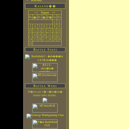
Kachny
Kalend��
<<
Srpen
>>
Po
St
So
Ne
�t
�t
P�
1
2
3
4
5
6
7
8
9
10
11
12
13
14
15
16
17
18
19
20
21
22
23
24
25
26
27
28
29
30
31
Battle Stats
Battle Webs
M�sto pro v� v�m�nn�
banner nebo ikonku.