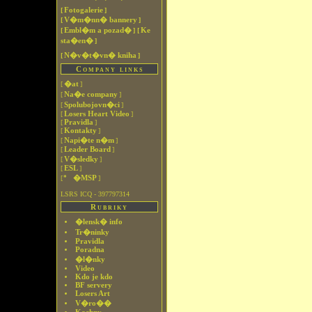
Fotogalerie
[
]
V�m�nn� bannery
[
]
Embl�m a pozad�
Ke
[
]
[
sta�en�
]
N�v�t�vn� kniha
[
]
Company links
�at
[
]
Na�e company
[
]
Spolubojovn�ci
[
]
Losers Heart Video
[
]
Pravidla
[
]
Kontakty
[
]
Napi�te n�m
[
]
Leader Board
[
]
V�sledky
[
]
ESL
[
]
�MSP
[
]
LSRS ICQ - 397797314
Rubriky
�lensk� info
Tr�ninky
Pravidla
Poradna
�l�nky
Video
Kdo je kdo
BF servery
Losers Art
V�ro��