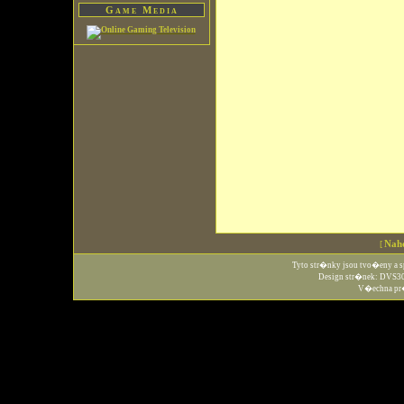
Game Media
Nah
[
Tyto str�nky jsou tvo�eny 
Design str�nek: DVS30
V�echna pr�v