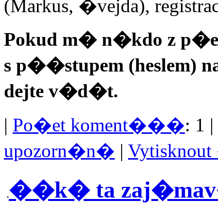
(Markus, �vejda), registrac
Pokud m� n�kdo z p�
s p��stupem (heslem) na
dejte v�d�t.
|
Po�et koment���
: 1 
upozorn�n�
|
Vytisknou
��k� ta zaj�mav� v