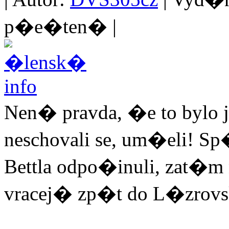
p�e�ten� |
Nen� pravda, �e to bylo
neschovali se, um�eli! S
Bettla odpo�inuli, zat�m
vracej� zp�t do L�zrov