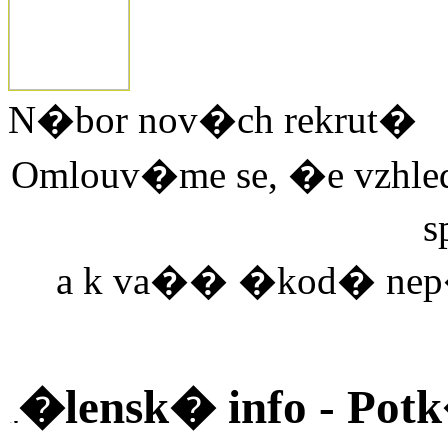
N�bor nov�ch rekrut�
Omlouv�me se, �e vzhl
s
a k va�� �kod� nep
�lensk� info - Pot