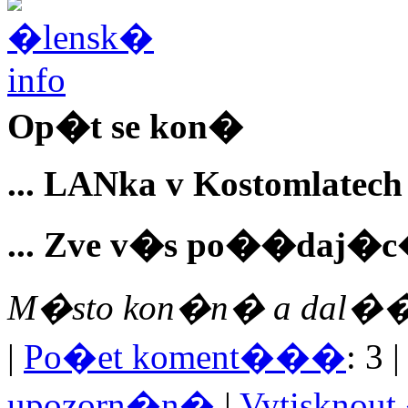
Op�t se kon�
... LANka v Kostomlatech 
... Zve v�s po��daj�c�
M�sto kon�n� a dal�� i
|
Po�et koment���
: 3 
upozorn�n�
|
Vytisknou