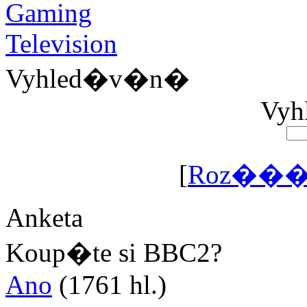
Vyhled�v�n�
Vyhl
[
Roz���
Anketa
Koup�te si BBC2?
Ano
(1761 hl.)