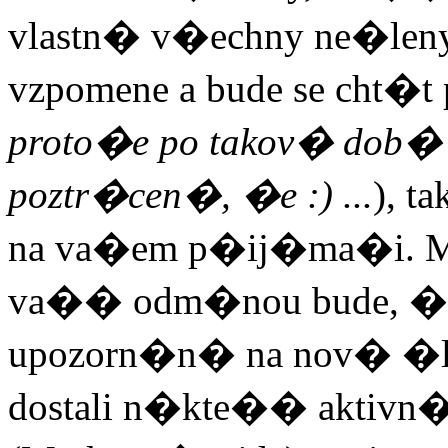
vlastn� v�echny ne�leny
vzpomene a bude se cht�t
proto�e po takov� dob� 
poztr�cen�, �e :) ...
), t
na va�em p�ij�ma�i. Mus
va�� odm�nou bude, �e
upozorn�n� na nov� �l
dostali n�kte�� aktivn