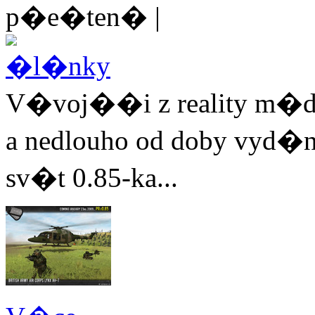
p�e�ten� |
V�voj��i z reality m�du
a nedlouho od doby vyd
sv�t 0.85-ka...