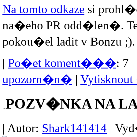
Na tomto odkaze
si prohl
na�eho PR odd�len�. Ted
pokou�el ladit v Bonzu ;).
|
Po�et koment���
: 7 
upozorn�n�
|
Vytisknou
POZV�NKA NA L
| Autor:
Shark141414
| Vyd