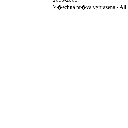
V�echna pr�va vyhrazena - All r