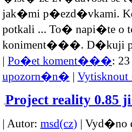
jak�mi p�ezd�vkami. 
potkali ... To� napi�te o 
koniment���. D�kuji 
|
Po�et koment���
: 23
upozorn�n�
|
Vytisknou
Project reality 0.85
| Autor:
msd(cz)
| Vyd�no d