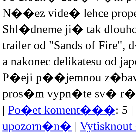
N��ez vide� lehce pro
Shl�dneme ji� tak dlo
trailer od "Sands of Fir
a nakonec delikatesu od j
P�eji p��jemnou z�ba
pros�m vypn�te sv� r�
|
Po�et koment���
: 5 
upozorn�n�
|
Vytisknou