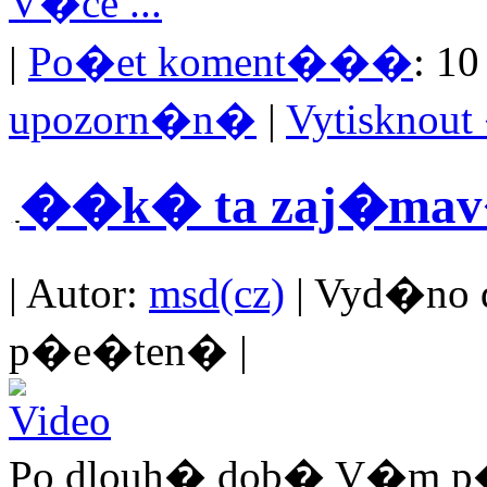
V�ce ...
|
Po�et koment���
: 10
upozorn�n�
|
Vytisknou
��k� ta zaj�mav� v
| Autor:
msd(cz)
| Vyd�no d
p�e�ten� |
Po dlouh� dob� V�m