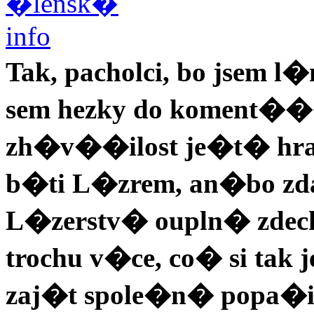
Tak, pacholci, bo jsem l
sem hezky do koment���
zh�v��ilost je�t� hraj
b�ti L�zrem, an�bo z
L�zerstv� oupln� zdech
trochu v�ce, co� si ta
zaj�t spole�n� popa�it