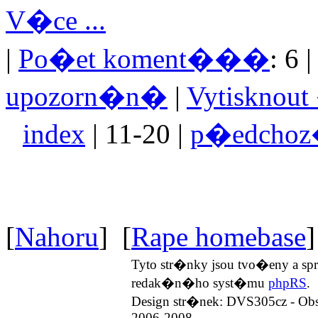
V�ce ...
|
Po�et koment���
: 6 
upozorn�n�
|
Vytisknou
index
| 11-20 |
p�edcho
[
Nahoru
] [
Rape homebase
]
Tyto str�nky jsou tvo�eny a 
redak�n�ho syst�mu
phpRS
.
Design str�nek: DVS305cz - Ob
2006-2008