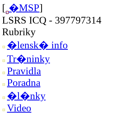
[
�MSP
]
LSRS ICQ - 397797314
Rubriky
�lensk� info
Tr�ninky
Pravidla
Poradna
�l�nky
Video