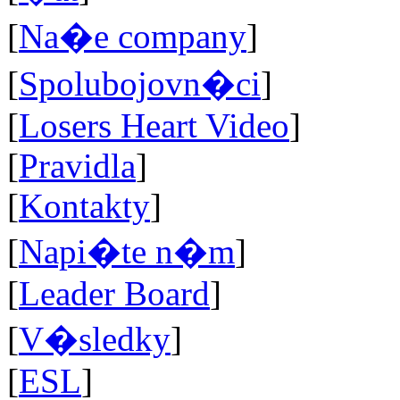
[
Na�e company
]
[
Spolubojovn�ci
]
[
Losers Heart Video
]
[
Pravidla
]
[
Kontakty
]
[
Napi�te n�m
]
[
Leader Board
]
[
V�sledky
]
[
ESL
]