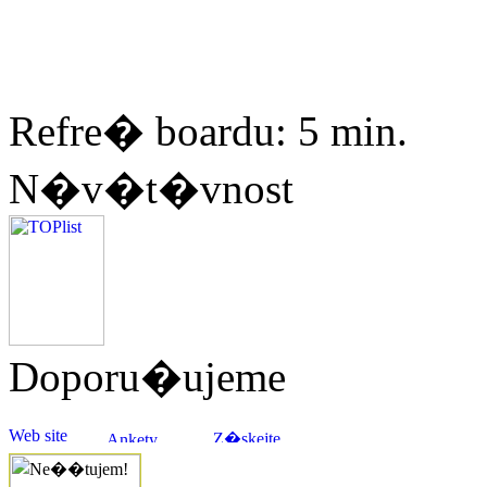
Refre� boardu: 5 min.
N�v�t�vnost
Doporu�ujeme