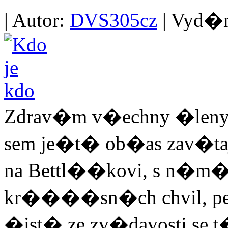
| Autor:
DVS305cz
| Vyd�no
Zdrav�m v�echny �leny
sem je�t� ob�as zav�taj
na Bettl��kovi, s n�m� 
kr����sn�ch chvil, pe
�ist� ze zv�davosti se t�