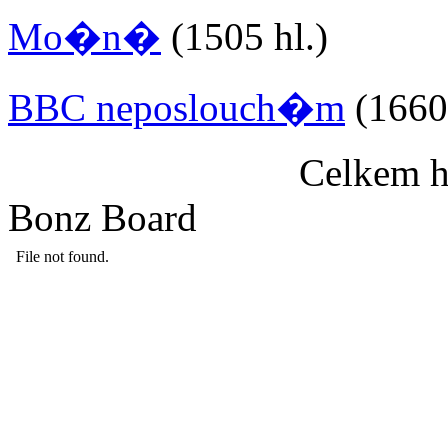
Mo�n�
(1505 hl.)
BBC neposlouch�m
(1660 
Celkem h
Bonz Board