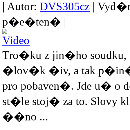
| Autor:
DVS305cz
| Vyd�no
p�e�ten� |
Tro�ku z jin�ho soudku,
�lov�k �iv, a tak p�in
pro pobaven�. Jde u� o do
st�le stoj� za to. Slovy k
��no ...