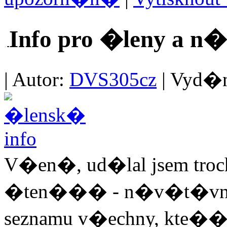
Info pro �leny a n
| Autor:
DVS305cz
| Vyd�no
V�en�, ud�lal jsem troc
�ten��� - n�v�t�vn�
seznamu v�echny, kte�� z