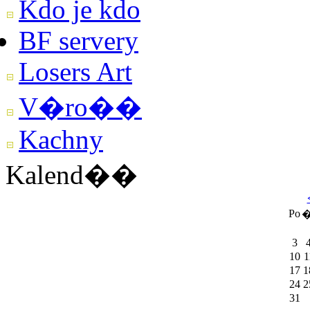
Kdo je kdo
BF servery
Losers Art
V�ro��
Kachny
Kalend��
Po
�
3
10
1
17
1
24
2
31