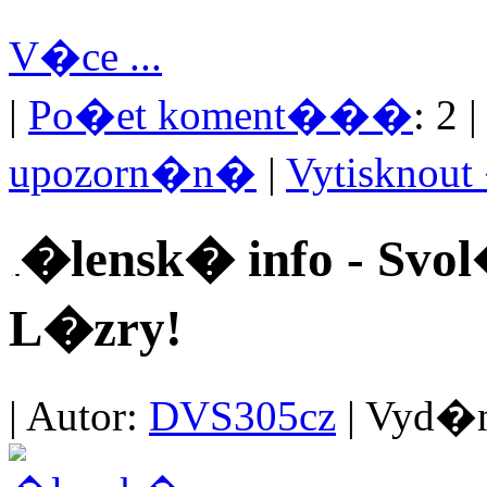
V�ce ...
|
Po�et koment���
: 2 
upozorn�n�
|
Vytisknou
�lensk� info - S
L�zry!
| Autor:
DVS305cz
| Vyd�no