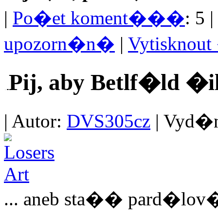
|
Po�et koment���
: 5 
upozorn�n�
|
Vytisknou
Pij, aby Betlf�ld �il
| Autor:
DVS305cz
| Vyd�no
... aneb sta�� pard�lov� 