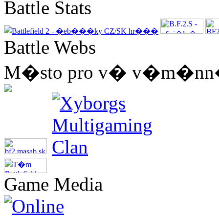
Battle Stats
Battle Webs
M�sto pro v� v�m�nn� 
Game Media