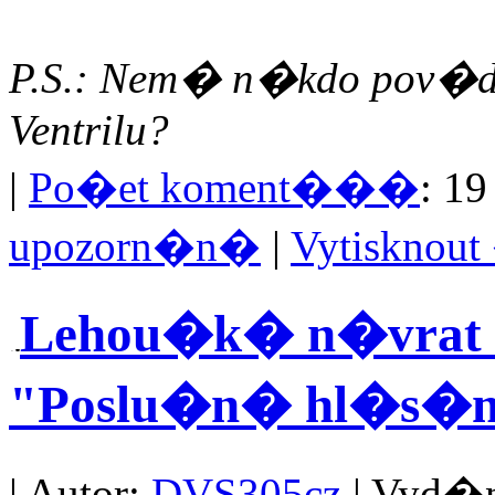
P.S.: Nem� n�kdo pov�
Ventrilu?
|
Po�et koment���
: 19
upozorn�n�
|
Vytisknou
Lehou�k� n�vrat s
"Poslu�n� hl�s�m 
| Autor:
DVS305cz
| Vyd�no