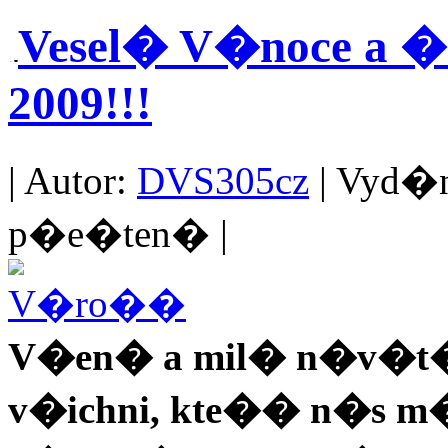
Vesel� V�noce a 
2009!!!
| Autor:
DVS305cz
| Vyd�no
p�e�ten� |
V�en� a mil� n�v�t�v
v�ichni, kte�� n�s m�t