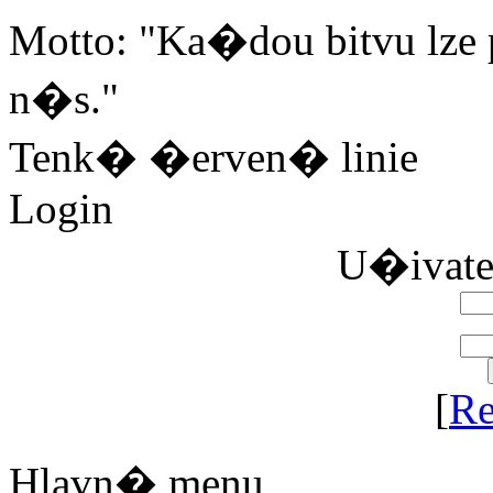
Motto: "Ka�dou bitvu lze 
n�s."
Tenk� �erven� linie
Login
U�ivat
[
Re
Hlavn� menu