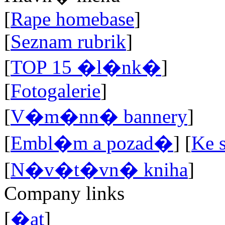
[
Rape homebase
]
[
Seznam rubrik
]
[
TOP 15 �l�nk�
]
[
Fotogalerie
]
[
V�m�nn� bannery
]
[
Embl�m a pozad�
]
[
Ke 
[
N�v�t�vn� kniha
]
Company links
[
�at
]