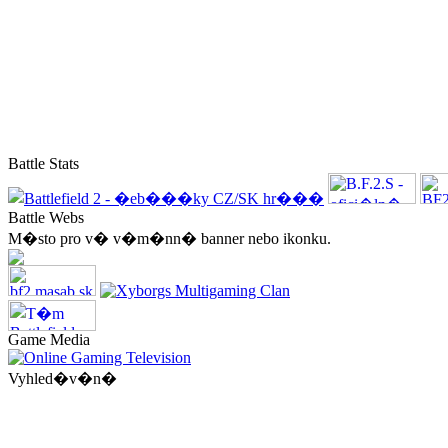
Battle Stats
Battle Webs
M�sto pro v� v�m�nn� banner nebo ikonku.
Game Media
Vyhled�v�n�