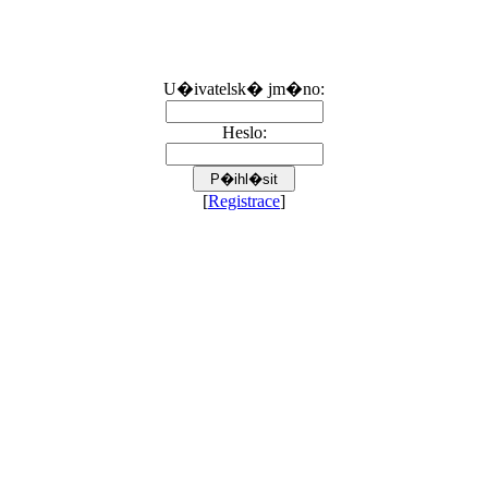
U�ivatelsk� jm�no:
Heslo:
[
Registrace
]