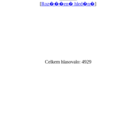
[
Roz���en� hled�n�
]
Celkem hlasovalo: 4929