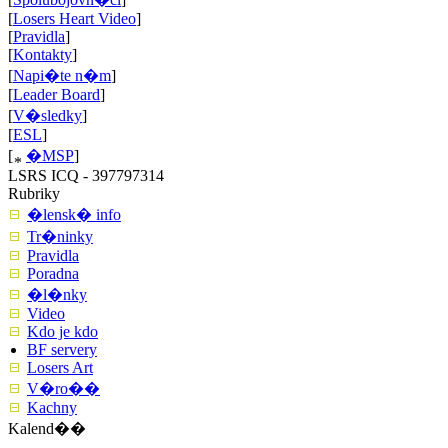
[
Losers Heart Video
]
[
Pravidla
]
[
Kontakty
]
[
Napi�te n�m
]
[
Leader Board
]
[
V�sledky
]
[
ESL
]
[
�MSP
]
LSRS ICQ - 397797314
Rubriky
�lensk� info
Tr�ninky
Pravidla
Poradna
�l�nky
Video
Kdo je kdo
BF servery
Losers Art
V�ro��
Kachny
Kalend��