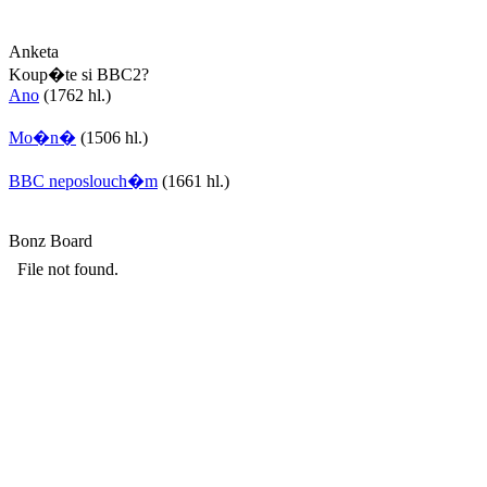
Anketa
Koup�te si BBC2?
Ano
(1762 hl.)
Mo�n�
(1506 hl.)
BBC neposlouch�m
(1661 hl.)
Bonz Board