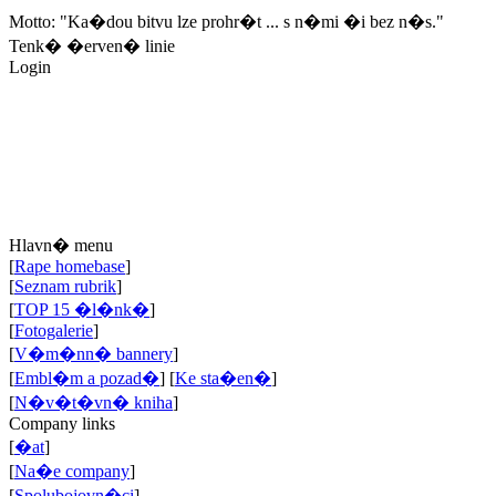
Motto: "Ka�dou bitvu lze prohr�t ... s n�mi �i bez n�s."
Tenk� �erven� linie
Login
Hlavn� menu
[
Rape homebase
]
[
Seznam rubrik
]
[
TOP 15 �l�nk�
]
[
Fotogalerie
]
[
V�m�nn� bannery
]
[
Embl�m a pozad�
]
[
Ke sta�en�
]
[
N�v�t�vn� kniha
]
Company links
[
�at
]
[
Na�e company
]
[
Spolubojovn�ci
]