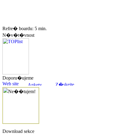
Refre� boardu: 5 min.
N�v�t�vnost
Doporu�ujeme
Download sekce