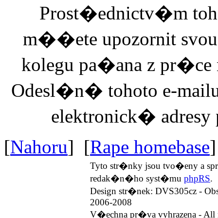
Prost�ednictv�m toh
m��ete upozornit svo
kolegu pa�ana z pr�ce
Odesl�n� tohoto e-ma
elektronick� adresy
[
Nahoru
] [
Rape homebase
]
Tyto str�nky jsou tvo�eny a 
redak�n�ho syst�mu
phpRS
.
Design str�nek: DVS305cz - Ob
2006-2008
V�echna pr�va vyhrazena - All r