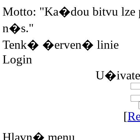
Motto: "Ka�dou bitvu lze 
n�s."
Tenk� �erven� linie
Login
U�ivat
[
Re
Hlavn� menu