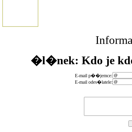
Inform
�l�nek: Kdo je kdo
E-mail p��jemce:
E-mail odes�latele: