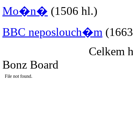
Mo�n�
(1506 hl.)
BBC neposlouch�m
(1663 
Celkem h
Bonz Board