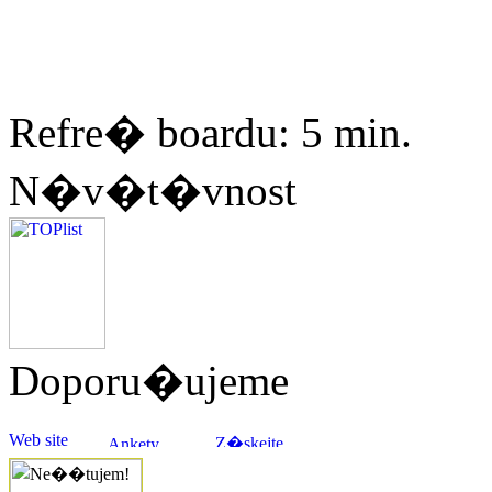
Refre� boardu: 5 min.
N�v�t�vnost
Doporu�ujeme