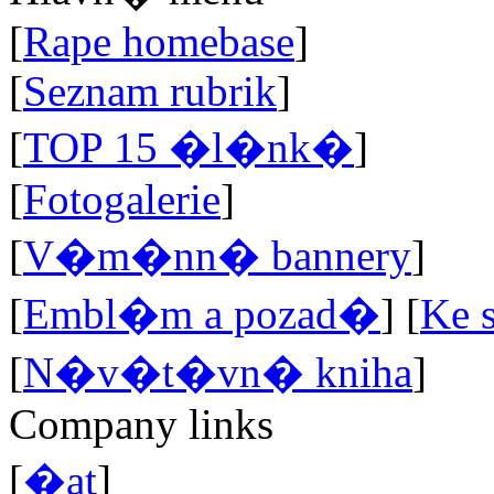
[
Rape homebase
]
[
Seznam rubrik
]
[
TOP 15 �l�nk�
]
[
Fotogalerie
]
[
V�m�nn� bannery
]
[
Embl�m a pozad�
]
[
Ke 
[
N�v�t�vn� kniha
]
Company links
[
�at
]