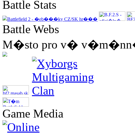
Battle Stats
Battle Webs
M�sto pro v� v�m�nn� 
Game Media