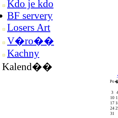
Kdo je kdo
BF servery
Losers Art
V�ro��
Kachny
Kalend��
Po
�
3
10
1
17
1
24
2
31