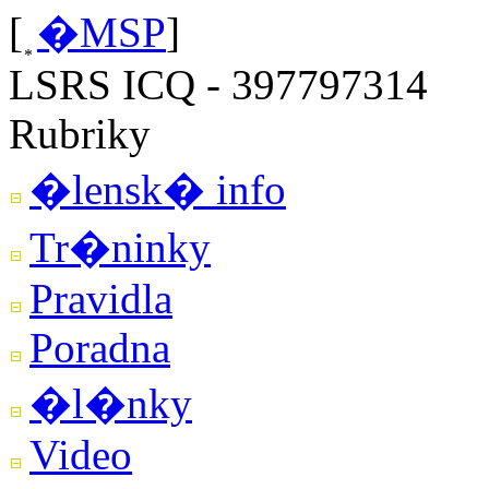
[
�MSP
]
LSRS ICQ - 397797314
Rubriky
�lensk� info
Tr�ninky
Pravidla
Poradna
�l�nky
Video