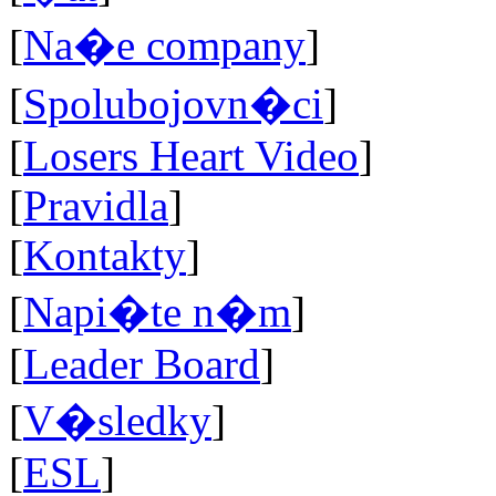
[
Na�e company
]
[
Spolubojovn�ci
]
[
Losers Heart Video
]
[
Pravidla
]
[
Kontakty
]
[
Napi�te n�m
]
[
Leader Board
]
[
V�sledky
]
[
ESL
]