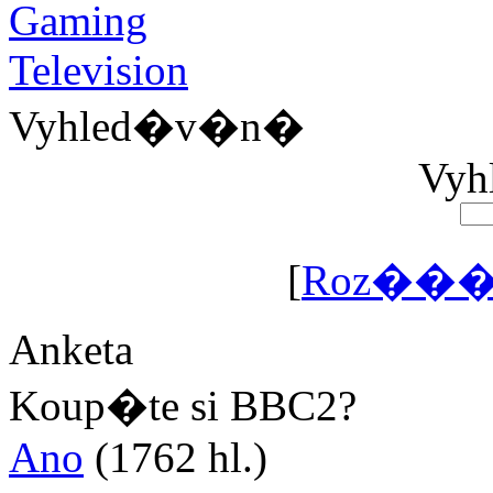
Vyhled�v�n�
Vyhl
[
Roz���
Anketa
Koup�te si BBC2?
Ano
(1762 hl.)