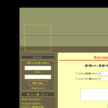
Info
Login
U�ivatelsk� jm�no:
�l�nek: ��k� t
Heslo:
E-mail p��jemce:
E-mail odes�latele:
Registrace
[
]
Hlavn� menu
Rape homebase
[
]
Seznam rubrik
[
]
TOP 15 �l�nk�
[
]