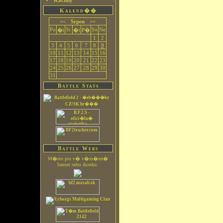
Kachny
Kalend��
<<
Srpen
>>
Po
St
So
Ne
�t
�t
P�
1
2
3
4
5
6
7
8
9
10
11
12
13
14
15
16
17
18
19
20
21
22
23
24
25
26
27
28
29
30
31
Battle Stats
Battle Webs
M�sto pro v� v�m�nn�
banner nebo ikonku.