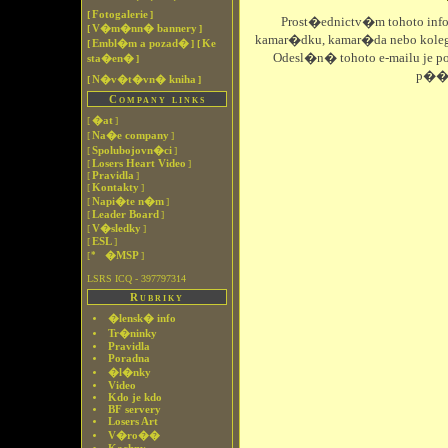
Fotogalerie
[
]
Prost�ednictv�m tohoto in
V�m�nn� bannery
[
]
kamar�dku, kamar�da nebo kole
Embl�m a pozad�
Ke
[
]
[
Odesl�n� tohoto e-mailu je
sta�en�
]
p��j
N�v�t�vn� kniha
[
]
Company links
�at
[
]
Na�e company
[
]
Spolubojovn�ci
[
]
Losers Heart Video
[
]
Pravidla
[
]
Kontakty
[
]
Napi�te n�m
[
]
Leader Board
[
]
V�sledky
[
]
ESL
[
]
�MSP
[
]
LSRS ICQ - 397797314
Rubriky
�lensk� info
Tr�ninky
Pravidla
Poradna
�l�nky
Video
Kdo je kdo
BF servery
Losers Art
V�ro��