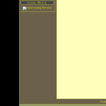
Game Media
Nah
[