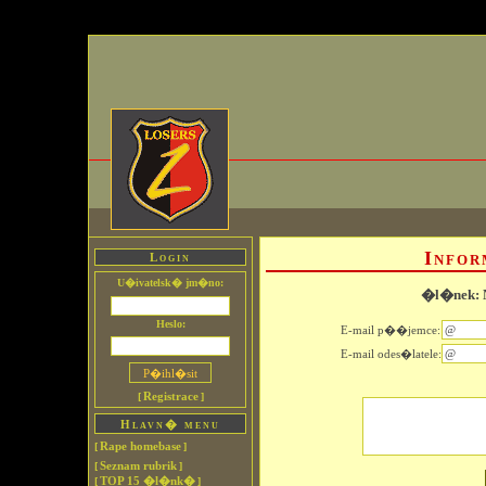
Info
Login
U�ivatelsk� jm�no:
�l�nek: N
Heslo:
E-mail p��jemce:
E-mail odes�latele:
Registrace
[
]
Hlavn� menu
Rape homebase
[
]
Seznam rubrik
[
]
TOP 15 �l�nk�
[
]