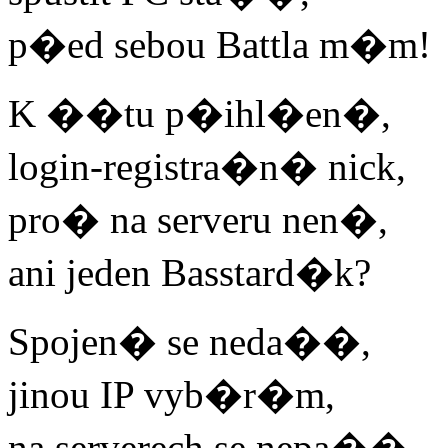
p�ed sebou Battla m�m!
K ��tu p�ihl�en�,
login-registra�n� nick,
pro� na serveru nen�,
ani jeden Basstard�k?
Spojen� se neda��,
jinou IP vyb�r�m,
na serverech se nepa��,