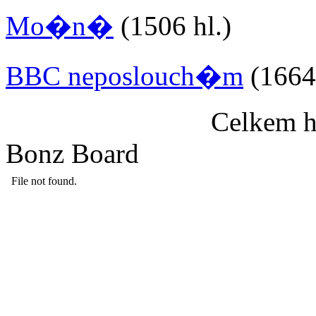
Mo�n�
(1506 hl.)
BBC neposlouch�m
(1664 
Celkem h
Bonz Board