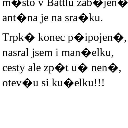
m�sto v Battlu zab�jen�
ant�na je na sra�ku.
Trpk� konec p�ipojen�,
nasral jsem i man�elku,
cesty ale zp�t u� nen�,
otev�u si ku�elku!!!