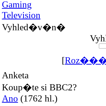
Vyhled�v�n�
Vyhl
[
Roz���
Anketa
Koup�te si BBC2?
Ano
(1762 hl.)