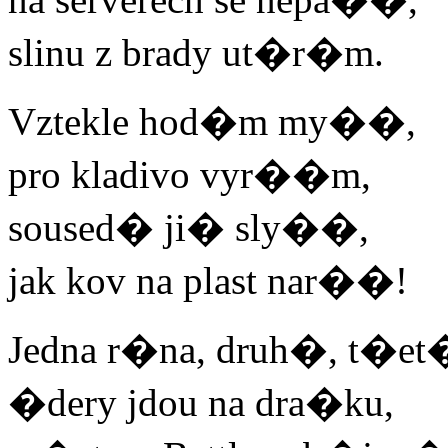
slinu z brady ut�r�m.
Vztekle hod�m my��,
pro kladivo vyr��m,
soused� ji� sly��,
jak kov na plast nar��!
Jedna r�na, druh�, t�et
�dery jdou na dra�ku,