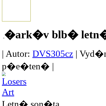
�ark�v blb� letn
| Autor:
DVS305cz
| Vyd�no
p�e�ten� |
Letn� son�ta