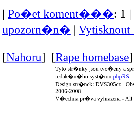
|
Po�et koment���
: 1 
upozorn�n�
|
Vytisknou
[
Nahoru
] [
Rape homebase
]
Tyto str�nky jsou tvo�eny a 
redak�n�ho syst�mu
phpRS
.
Design str�nek: DVS305cz - Ob
2006-2008
V�echna pr�va vyhrazena - All r