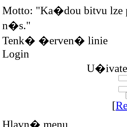
Motto: "Ka�dou bitvu lze 
n�s."
Tenk� �erven� linie
Login
U�ivat
[
Re
Hlavn� menu