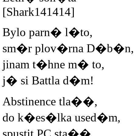
[Shark141414]
Bylo parn� l�to,
sm�r plov�rna D�b�n,
jinam t�hne m� to,
j� si Battla d�m!
Abstinence tla��,
do k�es�lka used�m,
spustit PC sta��,