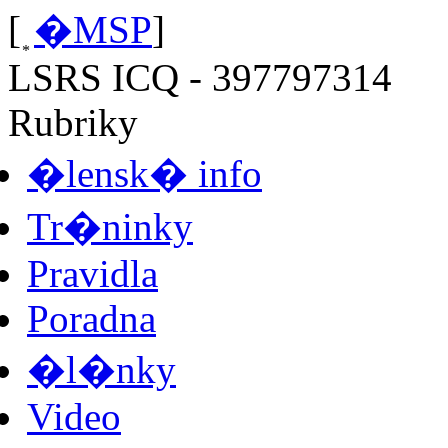
[
�MSP
]
LSRS ICQ - 397797314
Rubriky
�lensk� info
Tr�ninky
Pravidla
Poradna
�l�nky
Video