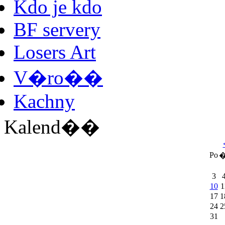
Kdo je kdo
BF servery
Losers Art
V�ro��
Kachny
Kalend��
Po
�
3
10
1
17
1
24
2
31