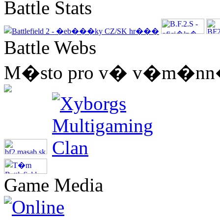
Battle Stats
Battle Webs
M�sto pro v� v�m�nn� 
Game Media