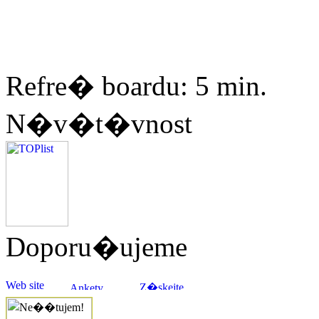
Refre� boardu: 5 min.
N�v�t�vnost
Doporu�ujeme