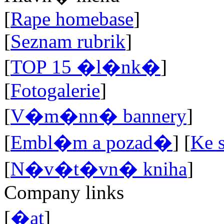
[
Rape homebase
]
[
Seznam rubrik
]
[
TOP 15 �l�nk�
]
[
Fotogalerie
]
[
V�m�nn� bannery
]
[
Embl�m a pozad�
]
[
Ke 
[
N�v�t�vn� kniha
]
Company links
[
�at
]