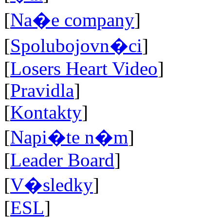
[
Na�e company
]
[
Spolubojovn�ci
]
[
Losers Heart Video
]
[
Pravidla
]
[
Kontakty
]
[
Napi�te n�m
]
[
Leader Board
]
[
V�sledky
]
[
ESL
]