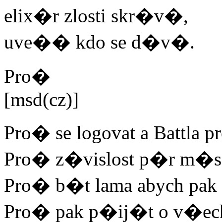
elix�r zlosti skr�v�,
uve�� kdo se d�v�.
Pro�
[msd(cz)]
Pro� se logovat a Battla 
Pro� z�vislost p�r m
Pro� b�t lama abych pak
Pro� pak p�ij�t o v�ech