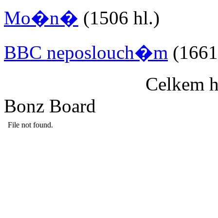
Mo�n�
(1506 hl.)
BBC neposlouch�m
(1661 
Celkem h
Bonz Board