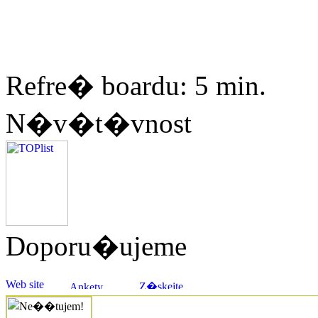
Refre� boardu: 5 min.
N�v�t�vnost
Doporu�ujeme