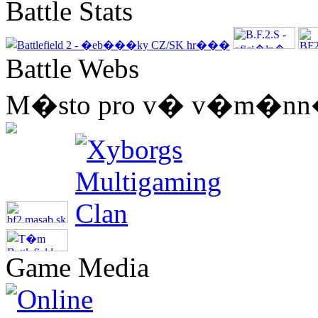
Battle Stats
Battle Webs
M�sto pro v� v�m�nn� 
Game Media