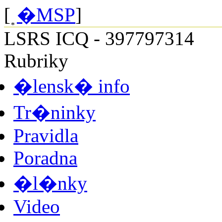
[
�MSP
]
LSRS ICQ - 397797314
Rubriky
�lensk� info
Tr�ninky
Pravidla
Poradna
�l�nky
Video