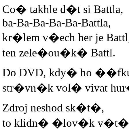
Co� takhle d�t si Battla,
ba-Ba-Ba-Ba-Ba-Battla,
kr�lem v�ech her je Battl
ten zele�ou�k� Battl.
Do DVD, kdy� ho ��f
str�vn�k vol� vivat hur
Zdroj neshod sk�t�,
to klidn� �lov�k v�t�