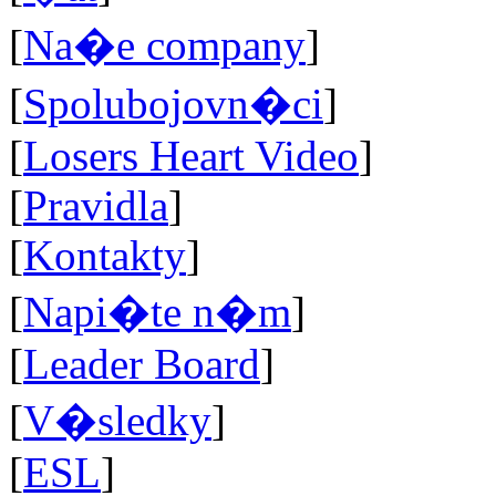
[
Na�e company
]
[
Spolubojovn�ci
]
[
Losers Heart Video
]
[
Pravidla
]
[
Kontakty
]
[
Napi�te n�m
]
[
Leader Board
]
[
V�sledky
]
[
ESL
]