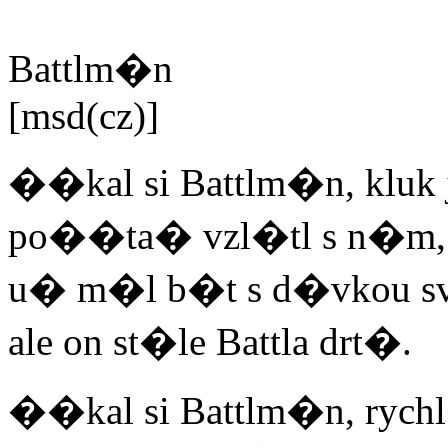
Battlm�n
[msd(cz)]
��kal si Battlm�n, kluk j
po��ta� vzl�tl s n�m, k
u� m�l b�t s d�vkou sv
ale on st�le Battla drt�.
��kal si Battlm�n, rychl