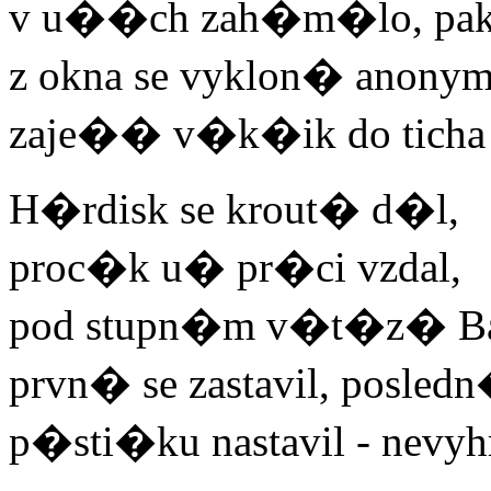
v u��ch zah�m�lo, pak 
z okna se vyklon� anon
zaje�� v�k�ik do ticha -
H�rdisk se krout� d�l,
proc�k u� pr�ci vzdal,
pod stupn�m v�t�z� Bat
prvn� se zastavil, posledn
p�sti�ku nastavil - nevyh