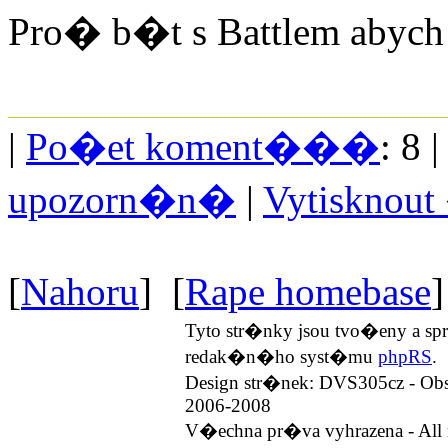
Pro� b�t s Battlem abych 
|
Po�et koment���
: 8 
upozorn�n�
|
Vytisknou
[
Nahoru
] [
Rape homebase
]
Tyto str�nky jsou tvo�eny a 
redak�n�ho syst�mu
phpRS
.
Design str�nek: DVS305cz - Ob
2006-2008
V�echna pr�va vyhrazena - All r