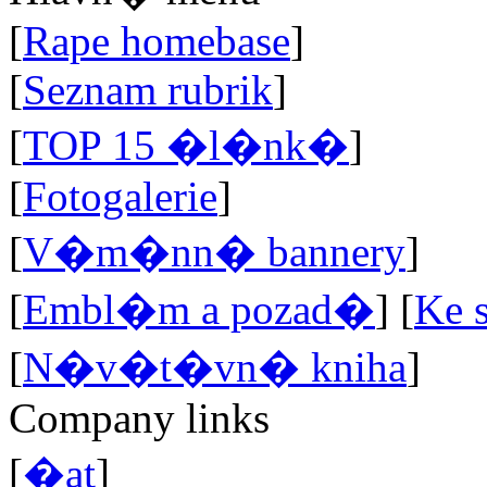
[
Rape homebase
]
[
Seznam rubrik
]
[
TOP 15 �l�nk�
]
[
Fotogalerie
]
[
V�m�nn� bannery
]
[
Embl�m a pozad�
]
[
Ke 
[
N�v�t�vn� kniha
]
Company links
[
�at
]