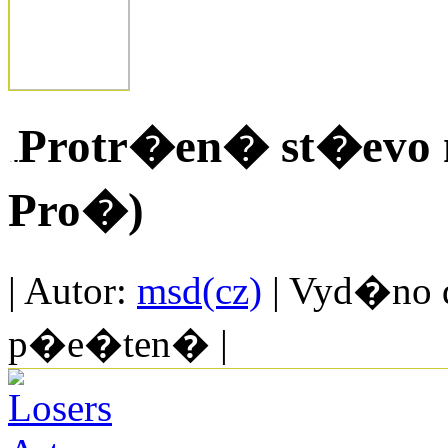
Protr�en� st�evo no
Pro�)
| Autor:
msd(cz)
| Vyd�no d
p�e�ten� |