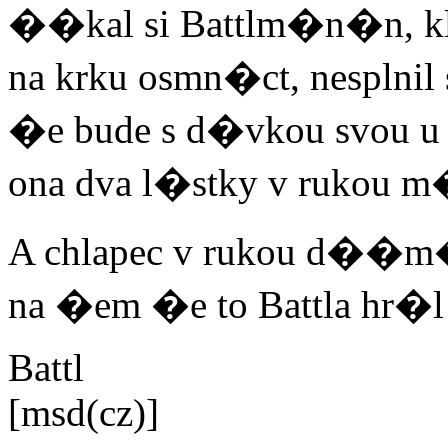
��kal si Battlm�n�n, klu
na krku osmn�ct, nesplnil s
�e bude s d�vkou svou u 
ona dva l�stky v rukou 
A chlapec v rukou d��m
na �em �e to Battla hr�
Battl
[msd(cz)]