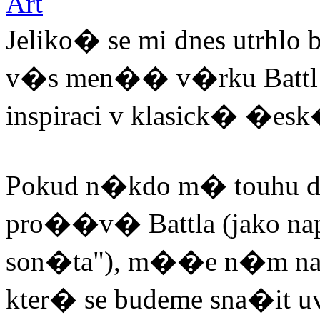
Jeliko� se mi dnes utrhl
v�s men�� v�rku Battl
inspiraci v klasick� �es
Pokud n�kdo m� touhu d�
pro��v� Battla (jako na
son�ta"), m��e n�m na e-
kter� se budeme sna�it u