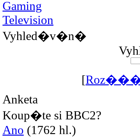
Vyhled�v�n�
Vyhl
[
Roz���
Anketa
Koup�te si BBC2?
Ano
(1762 hl.)