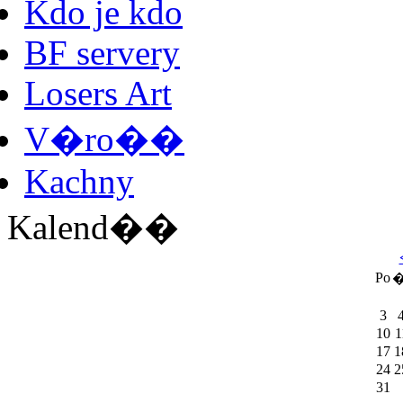
Kdo je kdo
BF servery
Losers Art
V�ro��
Kachny
Kalend��
Po
�
3
10
1
17
1
24
2
31