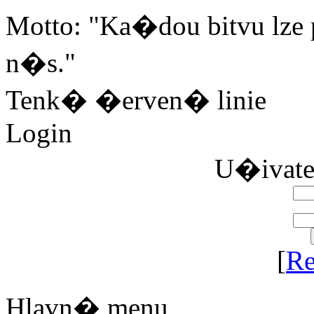
Motto: "Ka�dou bitvu lze 
n�s."
Tenk� �erven� linie
Login
U�ivat
[
Re
Hlavn� menu