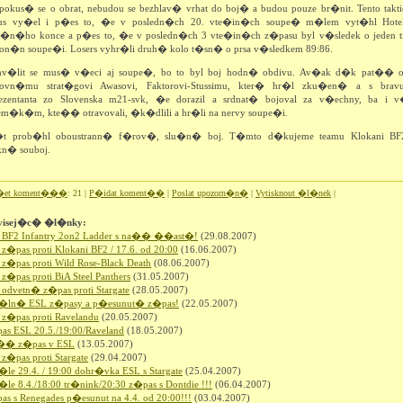
pokus� se o obrat, nebudou se bezhlav� vrhat do boj� a budou pouze br�nit. Tento takt
us vy�el i p�es to, �e v posledn�ch 20. vte�in�ch soupe� m�lem vyt�hl Hote
�n�ho konce a p�es to, �e v posledn�ch 3 vte�in�ch z�pasu byl v�sledek o jeden ti
lon�n soupe�i. Losers vyhr�li druh� kolo t�sn� o prsa v�sledkem 89:86.
hv�lit se mus� v�eci aj soupe�, bo to byl boj hodn� obdivu. Av�ak d�k pat�� 
ovn�mu strat�govi Awasovi, Faktorovi-Stussimu, kter� hr�l zku�en� a s bravu
rezentanta zo Slovenska m21-svk, �e dorazil a srdnat� bojoval za v�echny, ba i 
em�k�m, kte�� otravovali, �k�dlili a hr�li na nervy soupe�i.
t prob�hl oboustrann� f�rov�, slu�n� boj. T�mto d�kujeme teamu Klokani BF
n� souboj.
�et koment���
: 21 |
P�idat koment��
|
Poslat upozorn�n�
|
Vytisknout �l�nek
|
visej�c� �l�nky:
 BF2 Infantry 2on2 Ladder s na�� ��ast�!
(29.08.2007)
z�pas proti Klokani BF2 / 17.6. od 20:00
(16.06.2007)
z�pas proti Wild Rose-Black Death
(08.06.2007)
z�pas proti BiA Steel Panthers
(31.05.2007)
odvetn� z�pas proti Stargate
(28.05.2007)
�ln� ESL z�pasy a p�esunut� z�pas!
(22.05.2007)
z�pas proti Ravelandu
(20.05.2007)
as ESL 20.5./19:00/Raveland
(18.05.2007)
�� z�pas v ESL
(13.05.2007)
z�pas proti Stargate
(29.04.2007)
le 29.4. / 19:00 dohr�vka ESL s Stargate
(25.04.2007)
le 8.4./18:00 tr�nink/20:30 z�pas s Dontdie !!!
(06.04.2007)
s s Renegades p�esunut na 4.4. od 20:00!!!
(03.04.2007)