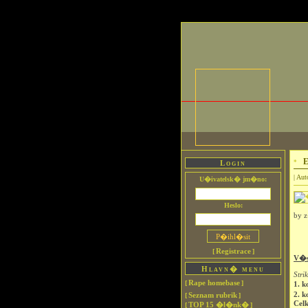
E
Login
| Aut
U�ivatelsk� jm�no:
Heslo:
by 
Registrace
[
]
V�s
Hlavn� menu
Stri
Rape homebase
[
]
1. k
2. k
Seznam rubrik
[
]
Cel
TOP 15 �l�nk�
[
]