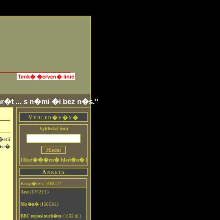
Tenk� �erven� linie
r�t ... s n�mi �i bez n�s."
Vyhled�v�n�
Vyhledat text:
�etli
o�n�
Roz���en� hled�n�
[
]
Anketa
Koup�te si BBC2?
Ano
(1762 hl.)
Mo�n�
(1506 hl.)
BBC neposlouch�m
(1662 hl.)