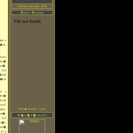
Celkem hlasovalo: 4930
Bonz Board
�m s
n�m,
kani
ledn�
ac�,
 byl
nili
n�ch
ny s
a�n�
rali
vod.
Refre� boardu: 5 min.
jku.
st�,
N�v�t�vnost
 byl
p�t.
van�
-e! a