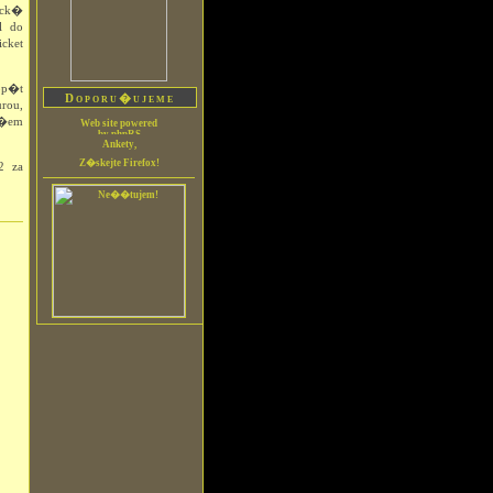
ick�
l do
cket
op�t
Doporu�ujeme
rou,
v�em
2 za