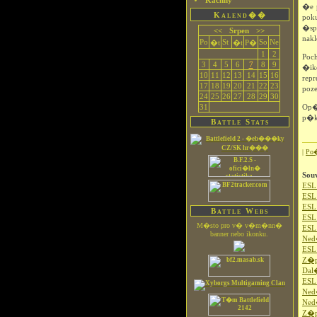
Kachny
�e 
Kalend��
pok
�sp
<<
Srpen
>>
nak
Po
St
So
Ne
�t
�t
P�
1
2
Poc
3
4
5
6
7
8
9
�ik
10
11
12
13
14
15
16
rep
17
18
19
20
21
22
23
poz
24
25
26
27
28
29
30
31
Op�
p�k
Battle Stats
|
Po
Sou
ESL
ESL 
ESL 
Battle Webs
ESL 
M�sto pro v� v�m�nn�
ESL 
banner nebo ikonku.
Ned
ESL 
Z�p
Dal
ESL 
Ned�
Ned�
Z�pa