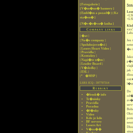
Fotogalerie
[
]
Sest
V�m�nn� bannery
[
]
Los
Embl�m a pozad�
Ke
[
]
[
=LS
sta�en�
]
=LS
N�v�t�vn� kniha
[
]
Klo
xxx
Company links
Lab
�at
[
]
Na�e company
Jen
[
]
Spolubojovn�ci
net
[
]
Losers Heart Video
[
]
�e t
Pravidla
[
]
Kontakty
[
]
Jak
Napi�te n�m
[
]
p�ek
Leader Board
[
]
vla
V�sledky
[
]
jak
ESL
[
]
dlo
�MSP
[
]
ost
LSRS ICQ - 397797314
l�z
Rubriky
Do 
�lensk� info
od�
Tr�ninky
zv�
Pravidla
ser
Poradna
Boh
�l�nky
Oko
Video
Kdo je kdo
pom
BF servery
neu
Losers Art
Dlo
V�ro��
situ