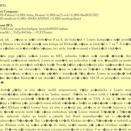
avy:
ers Company:
RS=Faktorr/=LSRS=John_Picasso/=LSRS=m21-svk/=LSRS=Baal91[CZE]
RS=msd(cz)/=LSRS=AWAS.ANJING /=LSRS=markupolion1
kani BF2:
TUKExxx/ anarchochuligan/ honydo66601/sejbou
acanSk/-_-TyEpAkOala-_-/{CZ}Toams
 tak tak ... z�pas se m�l odehr�vat 8 na 8, ale bohu�el v Losers kumpa�ce m�l probl
em Hitman a na druh� stran� zase kolega od Klokan�, z�pas se odehr�l v 7 na 7. A m�
o p�idalo na kr�se cel�ho z�pasu, ba i stylu, kter� se mastil v klasick�ch vlajk�ch.
o�to prgu p�lku za�ali Losers za MEC jednotku br�nit sv� cenn� �zem�. Klo
vapili zaj�mavou taktikou, Losers se nesta�ili ani rozkoukat a u� si to �upajdili na pos
jku pustit se do prvn�ch velk�ch boj�. Prvn� p�lce p�edch�zelo plno zaj�mav�ch situ
 �to�n�ch, tak obrann�ch. V�t�ina �asu se tr�vila na Tr�i�ti a N�m�st�. Hotel
uze opom�jen, av�ak i na n�j p�i�la v kone�n� f�zi �ada. Losers se state�n� br�
r�m �tok�m Klokan� a tak skon�il v�sledek prv� p�le 104:58 ve prosp�ch unave
r�.
druh� p�lky se oba t�my mohli zregenerovat, d�ky po�adavku z Losers stra
vodn�n�m odsko�en�m si na "malou stranu". N�hle se Losers ocitli v k��i krvel
�e, prolomit proklet� v��n� nevyda�en�ch �tok� za USA. A tak si l�z�i neb
v�tky a b�hem p�r prvn�ch minut sebrali tr�i�t� a let�li na n�m�st� s v�trem o z�
u�el Klokani vr�tili Losery brzy na zem a uk�zali jim, jak�e se to chod� bojovat o vla
lo �est� minuty mohl b�t z�pas rozhodnut, kdy� Losers vlastnili Tr�i�t� a N�m�
alu stahovali vlajku na hotelu a jakmile byl Hotel neutralizov�n tak v z�p�t�
tralizov�no N�m�st�. Boj o p�e�it� zvl�dli Klokani skv�le a N�m�st� si vydobili z
uze Klokani vedli na sc�re pr�v� do doby, ne�li nastala ji� p�ed chvilkou zmi�o
ace. Zb�vala p�l minutka do konce a Losers prohr�vali o 4 tikety. V tu r�nu si ale �ekli ne