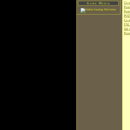
Co 
Game Media
Pos
Pos
POZ
Co 
ESL 
Jak 
Pozv