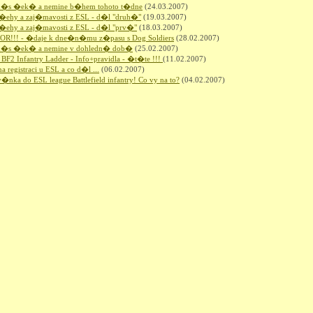
n�s �ek� a nemine b�hem tohoto t�dne
(24.03.2007)
t�ehy a zaj�mavosti z ESL - d�l "druh�"
(19.03.2007)
t�ehy a zaj�mavosti z ESL - d�l "prv�"
(18.03.2007)
OR!!! - �daje k dne�n�mu z�pasu s Dog Soldiers
(28.02.2007)
n�s �ek� a nemine v dohledn� dob�
(25.02.2007)
BF2 Infantry Ladder - Info+pravidla - �t�te !!!
(11.02.2007)
na registraci u ESL a co d�l ...
(06.02.2007)
�nka do ESL league Battlefield infantry! Co vy na to?
(04.02.2007)