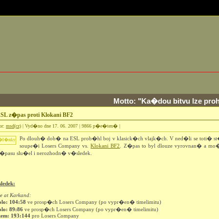
Motto: "Ka�dou bitvu lze proh
SL z�pas proti Klokani BF2
or:
msd(cz)
| Vyd�no dne 17. 06. 2007 | 9866 p�e�ten� |
Po dlouh� dob� na ESL prob�hl boj v klasick�ch vlajk�ch. V ned�li se toti� st
soupe�i Losers Company vs.
Klokani BF2
. Z�pas to byl dlouze vyrovnan� a m
z�pasu slu�el i nerozhodn� v�sledek.
ledek:
ke at Karkand:
olo: 104:58
ve prosp�ch Losers Company (po vypr�en� timelimitu)
olo: 89:86
ve prosp�ch Losers Company (po vypr�en� timelimitu)
kem: 193:144
pro Losers Company